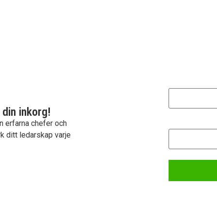
Namn
 din inkorg!
E-post
ån erfarna chefer och
k ditt ledarskap varje