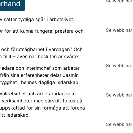
Se webbinar
terhand
3 skäl till 
sätter tydliga spår i arbetslivet.
och 3 verk
Se webbinar
or för att kunna fungera, prestera och
Små handli
t och förutsägbarhet i vardagen?
Och
chefer ska
vardagen
tillit – även när besluten är svåra?
Se webbinar
 ledare och interimchef som arbetar
ifrån sina erfarenheter delar Jasmin
Att leda me
rygghet i hennes dagliga ledarskap.
ett prisbe
valitetschef och arbetar idag som
Se webbinar
a verksamheter med särskilt fokus på
 uppskattad för sin förmåga att förena
7 tecken på
itt ledarskap.
teamet
Se webbinar