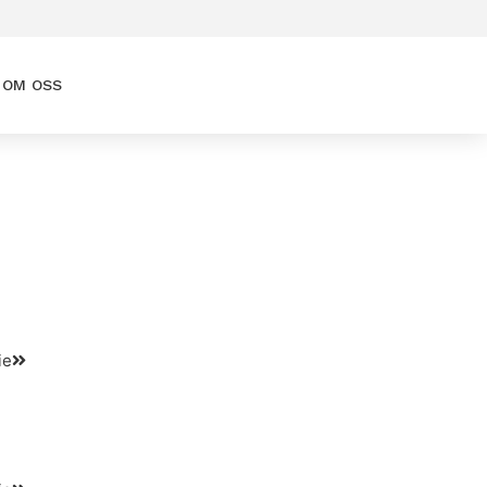
ANMÄLAN
OM OSS
 webbinarier
lgropar för chefer vid
kar och hur du
dem
ie
å att din
tion når fram men
er