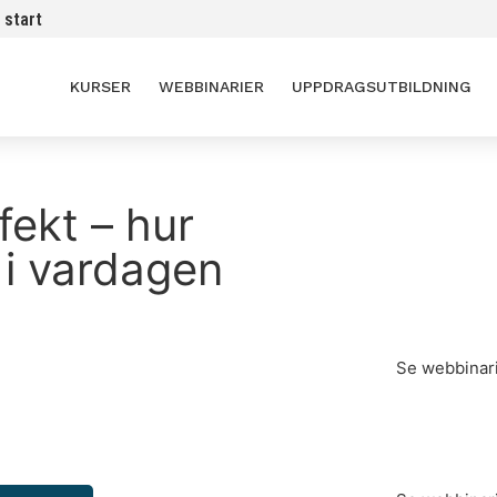
 start
KURSER
WEBBINARIER
UPPDRAGSUTBILDNING
fekt – hur
Aktuella
 i vardagen
Vanliga fal
kulturkroc
undviker 
Se webbinar
3 tecken p
kommunika
inget händ