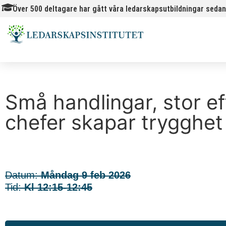
Över 500 deltagare har gått våra ledarskapsutbildningar sedan
Små handlingar, stor ef
chefer skapar trygghet
Datum:
Måndag 9 feb 2026
Tid:
Kl 12:15-12:45