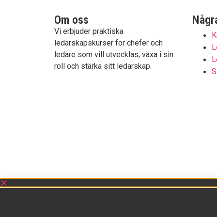
Om oss
Några
Vi erbjuder praktiska
K
ledarskapskurser för chefer och
L
ledare som vill utvecklas, växa i sin
L
roll och stärka sitt ledarskap.
S
Om Ledarskapsinstitutet
Se inspelat webbina