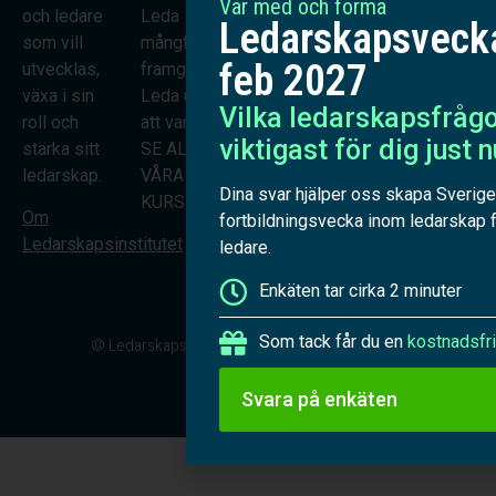
Var med och forma
och ledare
Leda
perspektiv
50235216
Ledarskapsveck
som vill
mångfald
och
Vanliga
feb 2027
utvecklas,
framgångsrikt
arbetssätt
frågor
växa i sin
Leda utan
som du kan
och svar
Vilka ledarskapsfrågo
roll och
att vara chef
använda
Kontaktform
viktigast för dig just 
Kontakta oss
stärka sitt
SE ALLA
direkt i din
ledarskap.
VÅRA
roll som
Dina svar hjälper oss skapa Sveriges
KURSER
chef eller
Om
fortbildningsvecka inom ledarskap f
ledare.
Ledarskapsinstitutet
ledare.
Mer om oss
Enkäten tar cirka 2 minuter
Som tack får du en
kostnadsfri
© Ledarskapsinstitutet - En del av Mindvision AB
Svara på enkäten